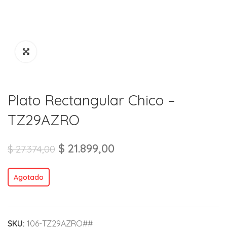
Plato Rectangular Chico –
TZ29AZRO
$
21.899,00
$
27.374,00
Agotado
SKU:
106-TZ29AZRO##