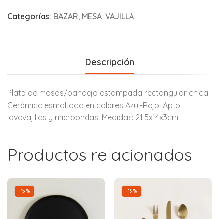
Categorías:
BAZAR
,
MESA
,
VAJILLA
Descripción
Plato de masas/bandeja estampada rectangular chica.
Cerámica esmaltada en colores Azul-Rojo. Apto
lavavajillas y microondas. Medidas: 21,5x14x3cm
Productos relacionados
-15%
-15%