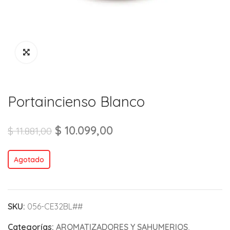
Portaincienso Blanco
$
10.099,00
$
11.881,00
Agotado
SKU:
056-CE32BL##
Categorías:
AROMATIZADORES Y SAHUMERIOS
,