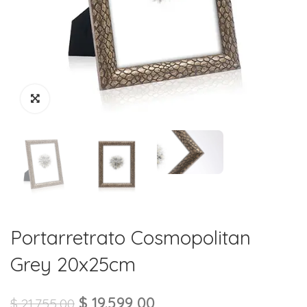
Portarretrato Cosmopolitan
Grey 20x25cm
$
19.599,00
$
21.755,00