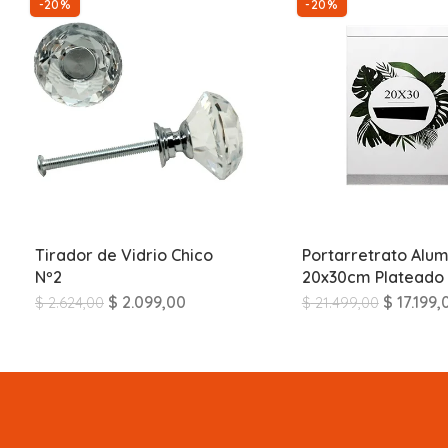
-20%
-20%
Tirador de Vidrio Chico
Portarretrato Alum
Nº2
20x30cm Plateado
$
2.099,00
$
17.199,
$
2.624,00
$
21.499,00