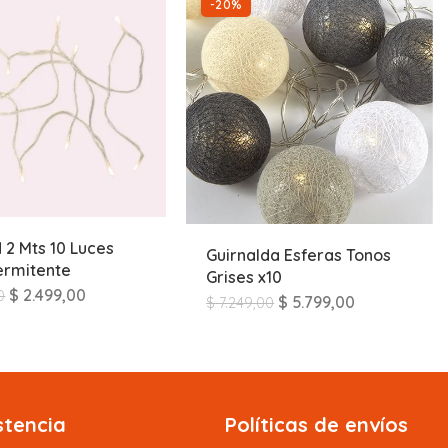
-20%
d 2 Mts 10 Luces
Guirnalda Esferas Tonos
termitente
Grises x10
$
2.499,00
0
$
5.799,00
$
7.249,00
stencia
Políticas de envíos