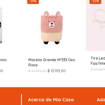
-20%
-20%
Tira Le
inio
Maceta Grande Nº333 Oso
Fija/In
Rosa
$
3.124,0
00
$
13.199,00
$
16.499,00
Acerca de Mia Casa
Asi