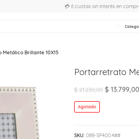
💳 6 cuotas sin interés en comp
Catego
 Metálico Brillante 10X15
Portarretrato Me
$
13.799,0
$
21.230,00
Agotado
SKU:
088-SP400.4##