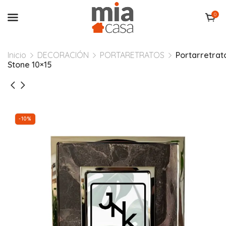
0
Inicio
DECORACIÓN
PORTARETRATOS
Portarretrat
Stone 10×15
-10%