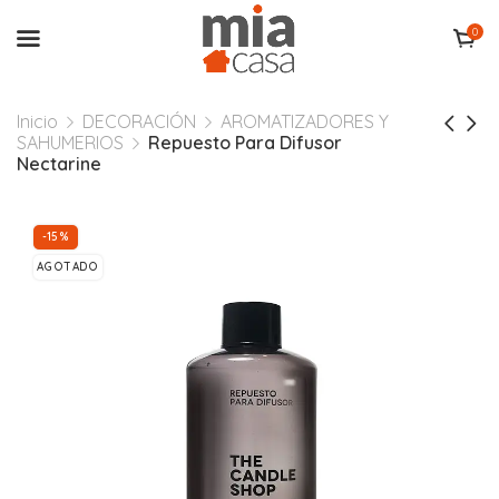
0
Inicio
DECORACIÓN
AROMATIZADORES Y
SAHUMERIOS
Repuesto Para Difusor
Nectarine
-15%
AGOTADO