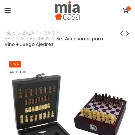
0
Inicio
BAZAR
VINO Y
BAR
ACCESORIOS
Set Accesorios para
Vino + Juego Ajedrez
-25%
AGOTADO