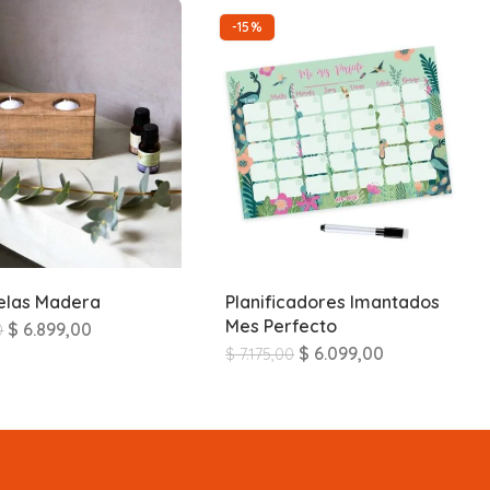
-15%
elas Madera
Planificadores Imantados
Mes Perfecto
$
6.899,00
0
$
6.099,00
$
7.175,00