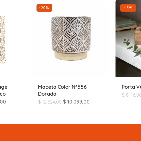
-20%
-15%
age
Maceta Color Nº556
Porta V
nco
Dorada
$
8.116,0
,00
$
10.099,00
$
12.624,00