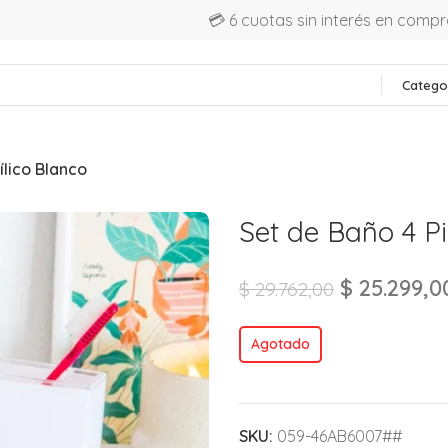
💳 6 cuotas sin interés en comp
Catego
ílico Blanco
Set de Baño 4 Pi
$
25.299,0
$
29.762,00
Agotado
SKU:
059-46AB6007##