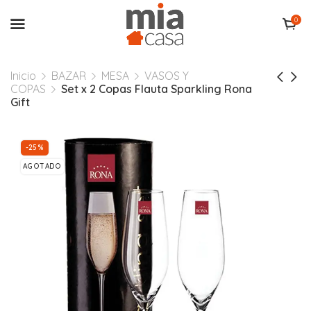
0
Inicio
BAZAR
MESA
VASOS Y
COPAS
Set x 2 Copas Flauta Sparkling Rona
Gift
-25%
AGOTADO