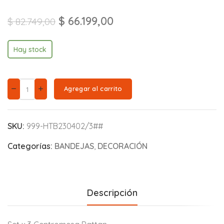
$
66.199,00
$
82.749,00
Hay stock
Agregar al carrito
SKU:
999-HTB230402/3##
Categorías:
BANDEJAS
,
DECORACIÓN
Descripción