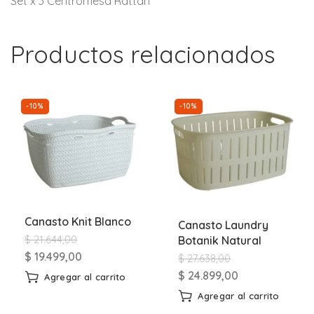
Set x 3 Centromesa Rattan
Productos relacionados
-10%
-10%
Canasto Knit Blanco
Canasto Laundry
$
21.644,00
Botanik Natural
$
19.499,00
$
27.638,00
$
24.899,00
Agregar al carrito
Agregar al carrito