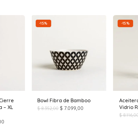
-15%
-15%
Cierre
Bowl Fibra de Bamboo
Aceiter
 – XL
Vidrio 
$
7.099,00
$
8.352,00
$
8.116,0
00