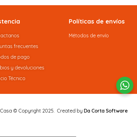
stencia
Políticas de envíos
tactanos
Métodos de envío
untas frecuentes
dos de pago
ios y devoluciones
icio Técnico
 Casa © Copyright 2025.
Created by
Da Corta Software