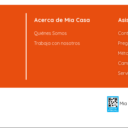
Acerca de Mia Casa
Asi
Quiénes Somos
Con
Trabaja con nosotros
Preg
Méto
Camb
Serv
Mia