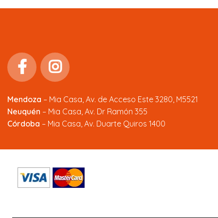
Mendoza
–
Mia Casa, Av. de Acceso Este 3280, M5521
Neuquén
– Mia Casa, Av. Dr Ramón 355
Córdoba
– Mia Casa, Av. Duarte Quiros 1400