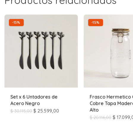
Productos relacionados
-15%
-15%
Set x 6 Untadores de
Frasco Hermetico 
Acero Negro
Cobre Tapa Madera
Alto
$
25.599,00
$
30.115,00
$
17.099,
$
20.116,00