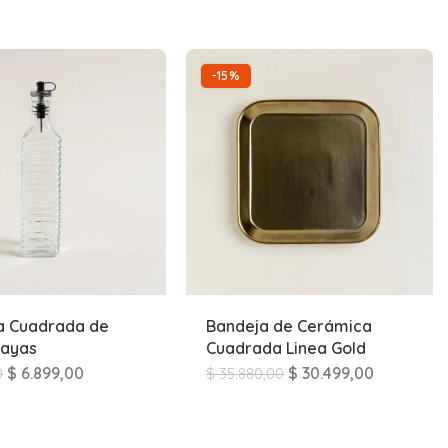
-15%
a Cuadrada de
Bandeja de Cerámica
Rayas
Cuadrada Linea Gold
$
6.899,00
$
30.499,00
0
$
35.880,00