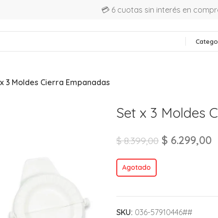
💳 6 cuotas sin interés en comp
Catego
 x 3 Moldes Cierra Empanadas
Set x 3 Moldes
$
6.299,00
$
8.399,00
Agotado
SKU:
036-57910446##