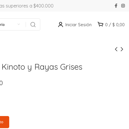
ras superiores a $400.000
Iniciar Sesión
0
/
$
0,00
ría
 Kinoto y Rayas Grises
0
to