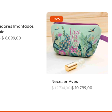
-15%
cadores Imantados
ial
$
6.099,00
0
Neceser Aves
$
10.799,00
$
12.704,00