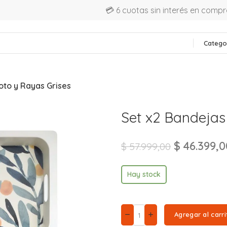
💳 6 cuotas sin interés en comp
Catego
oto y Rayas Grises
Set x2 Bandejas
$
46.399,0
$
57.999,00
Hay stock
Agregar al carri