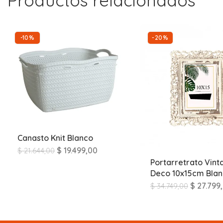
Productos relacionados
-10%
-20%
Canasto Knit Blanco
$
19.499,00
$
21.644,00
Portarretrato Vint
Deco 10x15cm Bla
$
27.799
$
34.749,00