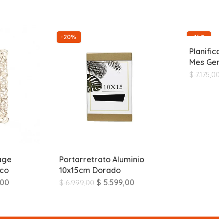
-20%
-15%
Planifi
Mes Gen
$
7.175,0
age
Portarretrato Aluminio
nco
10x15cm Dorado
,00
$
5.599,00
$
6.999,00