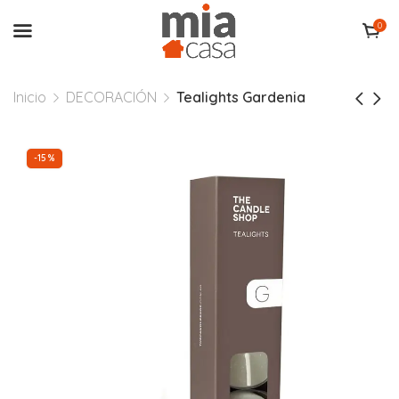
0
Inicio
DECORACIÓN
Tealights Gardenia
-15%