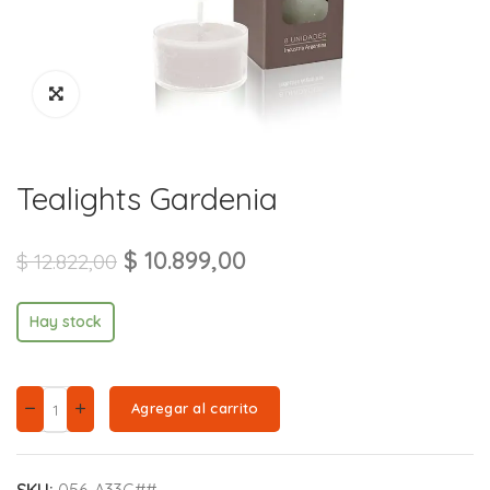
Tealights Gardenia
$
10.899,00
$
12.822,00
Hay stock
Agregar al carrito
SKU:
056-A33G##