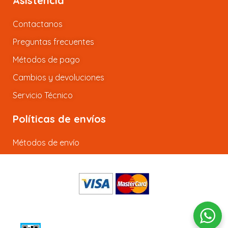
Asistencia
Contactanos
Preguntas frecuentes
Métodos de pago
Cambios y devoluciones
Servicio Técnico
Políticas de envíos
Métodos de envío