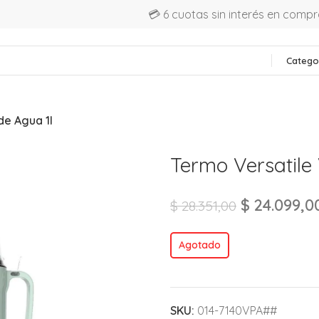
💳 6 cuotas sin interés en comp
Catego
de Agua 1l
Termo Versatile
$
24.099,0
$
28.351,00
Agotado
SKU:
014-7140VPA##