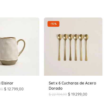
-15%
 Elsinor
Set x 6 Cucharas de Acero
Dorado
$
12.799,00
00
$
19.299,00
$
22.704,00