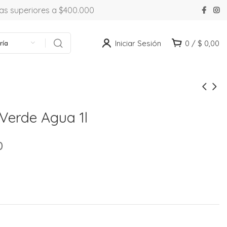
ras superiores a $400.000
Iniciar Sesión
0
/
$
0,00
ría
 Verde Agua 1l
0