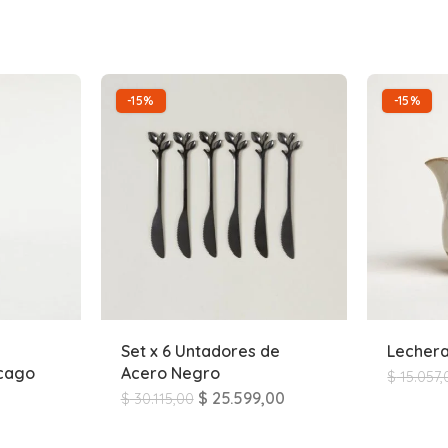
-15%
-15%
Set x 6 Untadores de
Lechera
icago
Acero Negro
$
15.057,
$
25.599,00
$
30.115,00