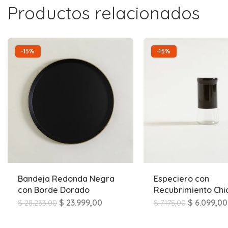
Productos relacionados
-15%
-15%
Bandeja Redonda Negra
Especiero con
con Borde Dorado
Recubrimiento Ch
$
23.999,00
$
6.099,00
$
28.233,00
$
7.175,00