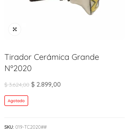
Tirador Cerámica Grande
Nº2020
$
2.899,00
$
3.624,00
Agotado
SKU:
019-TC2020##