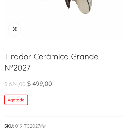
Tirador Cerámica Grande
Nº2027
$
499,00
$
624,00
Agotado
SKU:
019-TC2027##