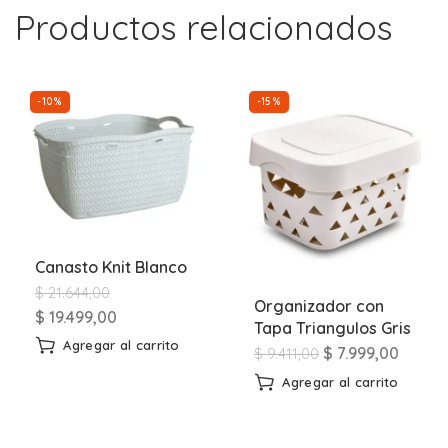
Productos relacionados
-10%
-15%
Canasto Knit Blanco
$
21.644,00
Organizador con
$
19.499,00
Tapa Triangulos Gris
Agregar al carrito
$
7.999,00
$
9.411,00
Agregar al carrito