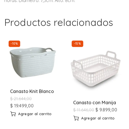
horas. Diámetro: 7,5cm. Alto: 8cm.
Productos relacionados
-10%
-15%
Canasto Knit Blanco
$
21.644,00
Canasto con Manija
$
19.499,00
$
9.899,00
$
11.646,00
Agregar al carrito
Agregar al carrito