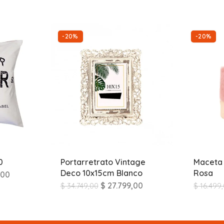
-20%
-20%
0
Portarretrato Vintage
Maceta 
Deco 10x15cm Blanco
Rosa
,00
$
27.799,00
$
34.749,00
$
16.499