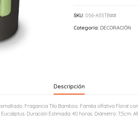
SKU:
056-A55TB##
Categoría:
DECORACIÓN
Descripción
smaltado. Fragancia Tilo Bamboo. Familia olfativa Floral c
 Eucaliptus. Duración Estimada: 40 horas. Diámetro: 7,5cm. Al