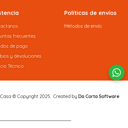
stencia
Políticas de envíos
tactanos
Métodos de envío
untas frecuentes
dos de pago
ios y devoluciones
icio Técnico
 Casa © Copyright 2025.
Created by
Da Corta Software