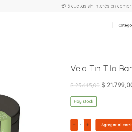
💳 6 cuotas sin interés en comp
Catego
Vela Tin Tilo B
$
21.799,0
$
25.645,00
Hay stock
Agregar al carri