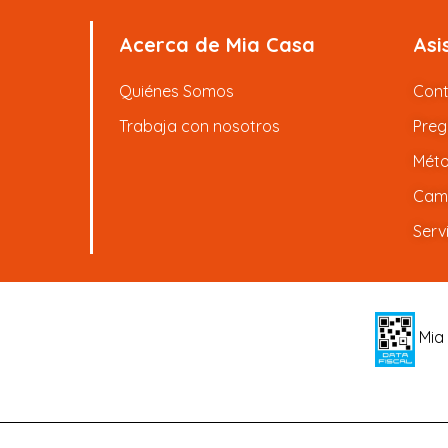
Acerca de Mia Casa
Asi
Quiénes Somos
Con
Trabaja con nosotros
Preg
Méto
Camb
Serv
Mia