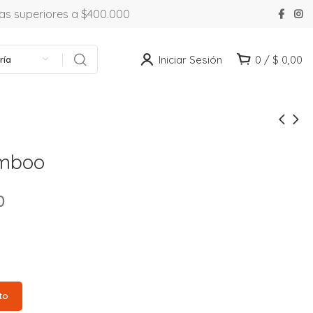
ras superiores a $400.000
Iniciar Sesión
0
/
$
0,00
ría
amboo
0
to