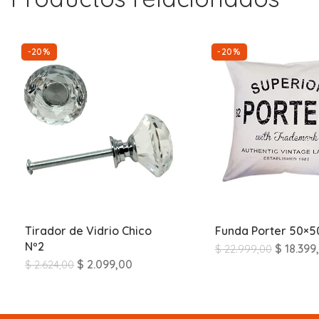
-20%
-20%
Tirador de Vidrio Chico
Funda Porter 50×5
Nº2
$
18.399
$
22.999,00
$
2.099,00
$
2.624,00