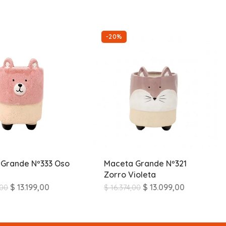
-20%
Grande Nº333 Oso
Maceta Grande Nº321
Zorro Violeta
$
13.199,00
$
13.099,00
,00
$
16.374,00