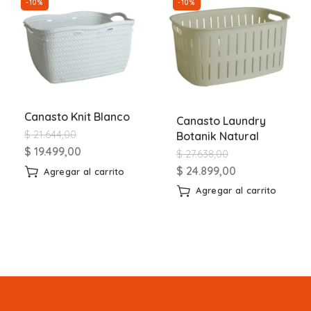
-10%
-10%
Canasto Knit Blanco
Canasto Laundry
$
21.644,00
Botanik Natural
$
19.499,00
$
27.638,00
$
24.899,00
Agregar al carrito
Agregar al carrito