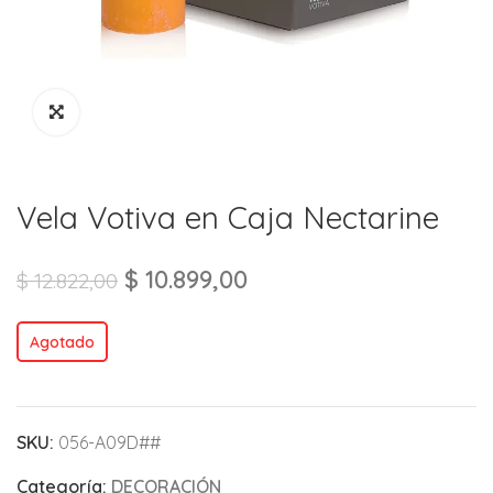
Vela Votiva en Caja Nectarine
$
10.899,00
$
12.822,00
Agotado
SKU:
056-A09D##
Categoría:
DECORACIÓN