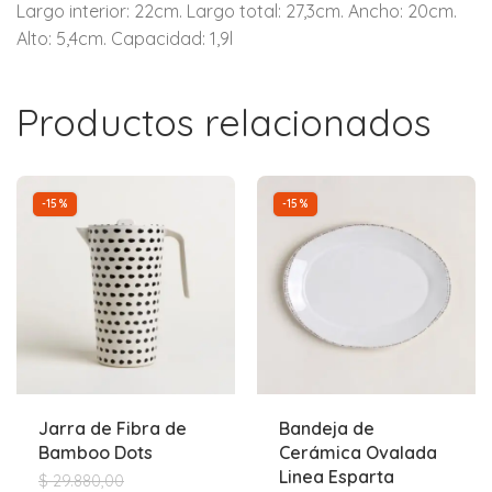
Largo interior: 22cm. Largo total: 27,3cm. Ancho: 20cm.
Alto: 5,4cm. Capacidad: 1,9l
Productos relacionados
-15%
-15%
Jarra de Fibra de
Bandeja de
Bamboo Dots
Cerámica Ovalada
Linea Esparta
$
29.880,00