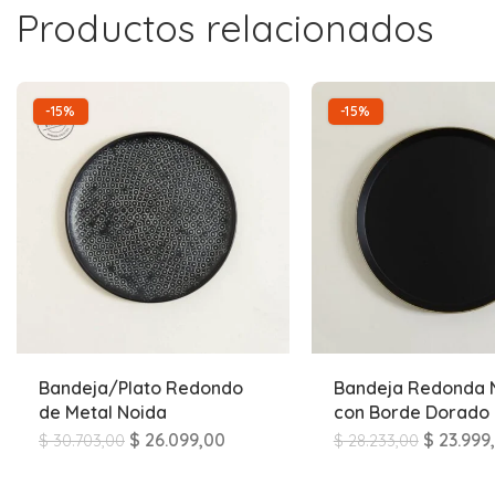
Productos relacionados
-15%
-15%
Bandeja/Plato Redondo
Bandeja Redonda 
de Metal Noida
con Borde Dorado
$
26.099,00
$
23.999
$
30.703,00
$
28.233,00