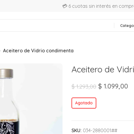
💳 6 cuotas sin interés en comp
Catego
Aceitero de Vidrio condimenta
Aceitero de Vid
$
1.099,00
$
1.293,00
Agotado
SKU:
034-2880001##