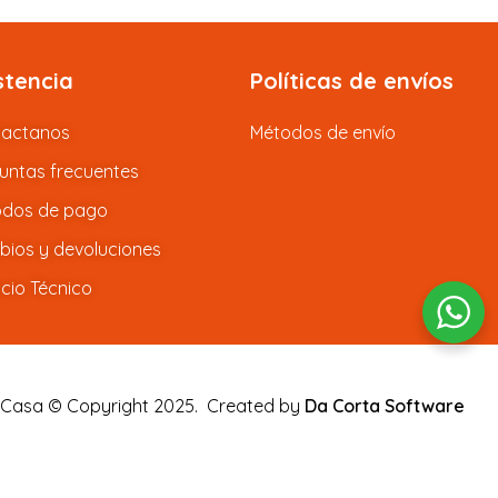
stencia
Políticas de envíos
tactanos
Métodos de envío
untas frecuentes
dos de pago
ios y devoluciones
icio Técnico
 Casa © Copyright 2025.
Created by
Da Corta Software