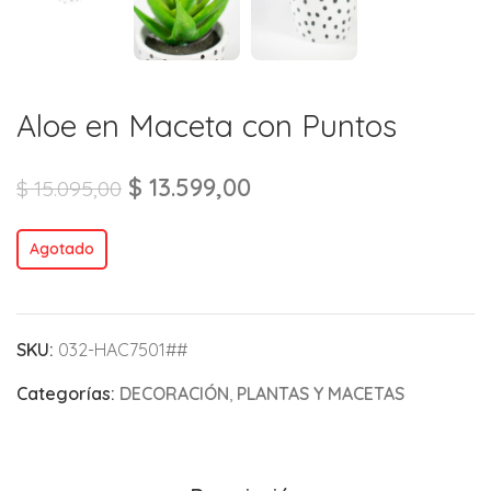
Aloe en Maceta con Puntos
$
13.599,00
$
15.095,00
Agotado
SKU:
032-HAC7501##
Categorías:
DECORACIÓN
,
PLANTAS Y MACETAS