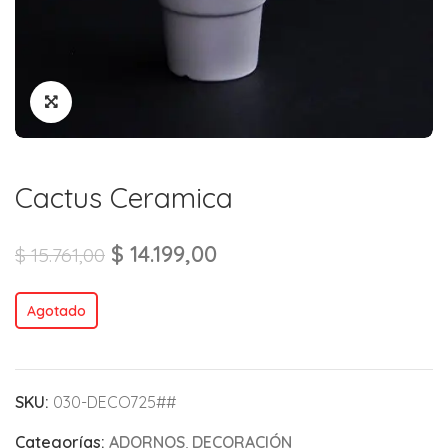
Cactus Ceramica
$
14.199,00
$
15.761,00
Agotado
SKU:
030-DECO725##
Categorías:
ADORNOS
,
DECORACIÓN