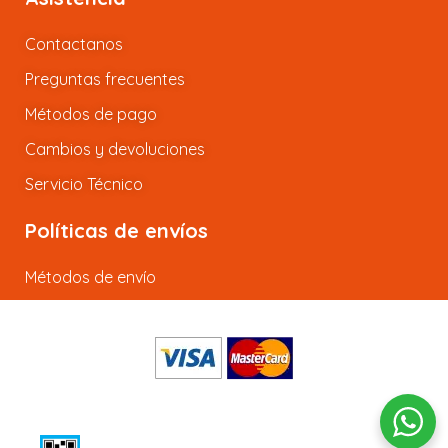
Contactanos
Preguntas frecuentes
Métodos de pago
Cambios y devoluciones
Servicio Técnico
Políticas de envíos
Métodos de envío