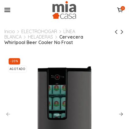
0
Inicio
ELECTROHOGAR
LÍNEA
BLANCA
HELADERAS
Cervecera
Whirlpool Beer Cooler No Frost
-20%
AGOTADO