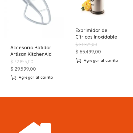
Exprimidor de
Cítricos Inoxidable
$
81.874,00
Accesorio Batidor
$
65.499,00
Artisan KitchenAid
Agregar al carrito
$
32.855,00
$
29.599,00
Agregar al carrito