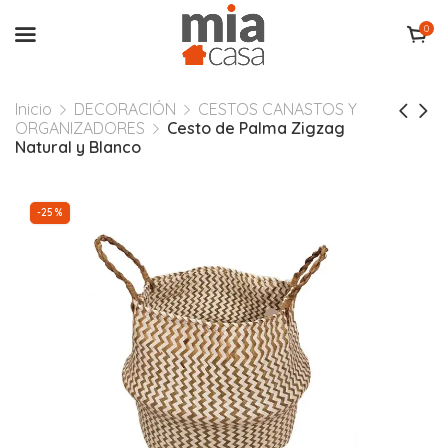
0
Inicio
DECORACIÓN
CESTOS CANASTOS Y
ORGANIZADORES
Cesto de Palma Zigzag
Natural y Blanco
-25%