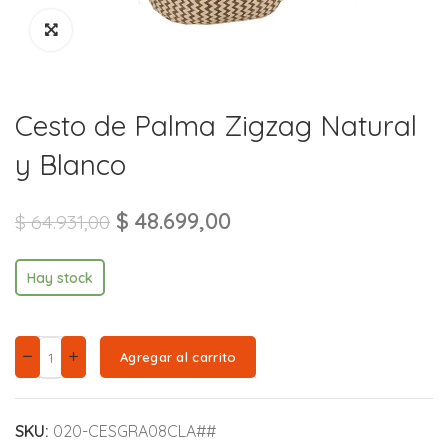
Cesto de Palma Zigzag Natural
y Blanco
$
48.699,00
$
64.931,00
Hay stock
Agregar al carrito
SKU:
020-CESGRA08CLA##