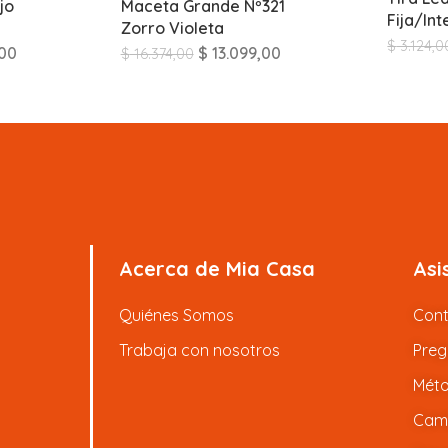
jo
Maceta Grande Nº321
Fija/In
Zorro Violeta
$
3.124,0
00
$
13.099,00
$
16.374,00
Acerca de Mia Casa
Asi
Quiénes Somos
Con
Trabaja con nosotros
Preg
Méto
Camb