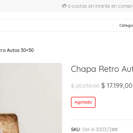
💳 6 cuotas sin interés en comp
Catego
ro Autos 30×30
Chapa Retro Au
$
17.199,00
$
20.233,00
Agotado
SKU:
061-A-3003/2##