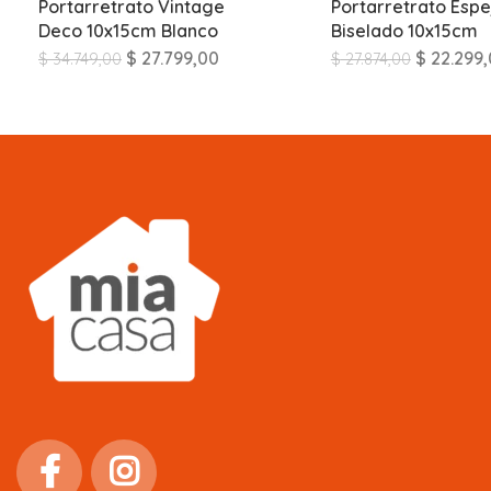
Portarretrato Vintage
Portarretrato Espe
Deco 10x15cm Blanco
Biselado 10x15cm
$
27.799,00
$
22.299,
$
34.749,00
$
27.874,00