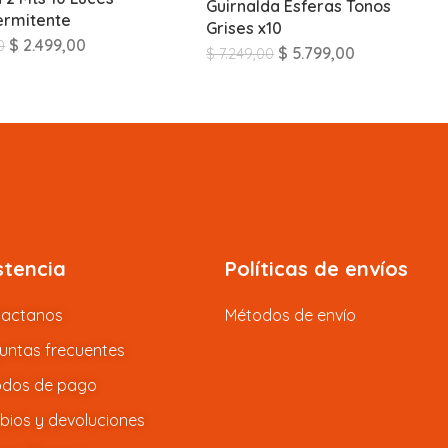
Guirnalda Esferas Tonos
termitente
Grises x10
$
2.499,00
0
$
5.799,00
$
7.249,00
stencia
Políticas de envíos
tactanos
Métodos de envío
untas frecuentes
dos de pago
ios y devoluciones