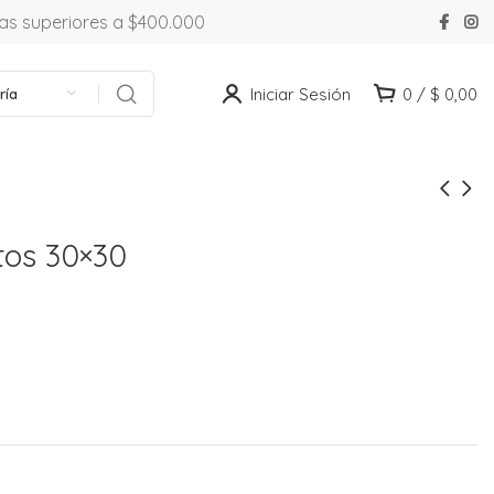
ras superiores a $400.000
Iniciar Sesión
0
/
$
0,00
ría
tos 30×30