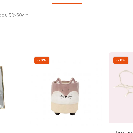
das: 30x30cm.
-20%
-20%
Tira Le