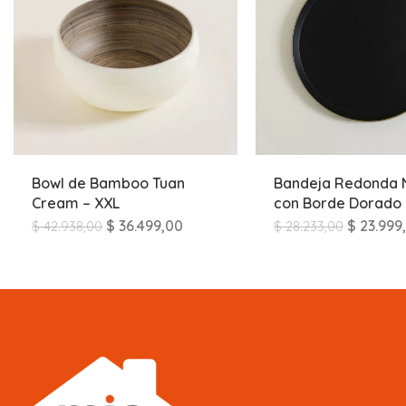
Bowl de Bamboo Tuan
Bandeja Redonda 
Cream – XXL
con Borde Dorado
$
36.499,00
$
23.999
$
42.938,00
$
28.233,00