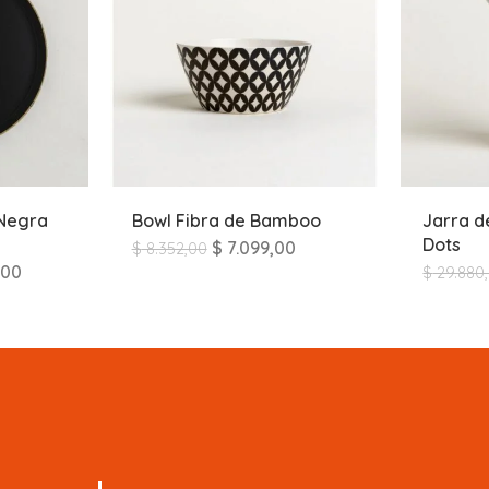
Negra
Bowl Fibra de Bamboo
Jarra d
Dots
$
7.099,00
$
8.352,00
,00
$
29.880