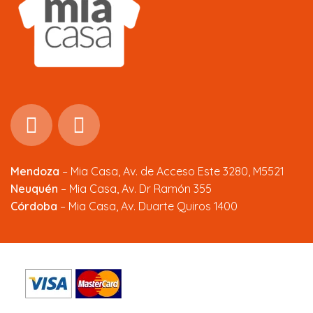
Mendoza
–
Mia Casa, Av. de Acceso Este 3280, M5521
Neuquén
– Mia Casa, Av. Dr Ramón 355
Córdoba
– Mia Casa, Av. Duarte Quiros 1400