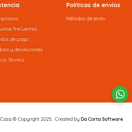
stencia
Políticas de envíos
tactanos
Métodos de envío
untas frecuentes
dos de pago
ios y devoluciones
icio Técnico
 Casa © Copyright 2025.
Created by
Da Corta Software