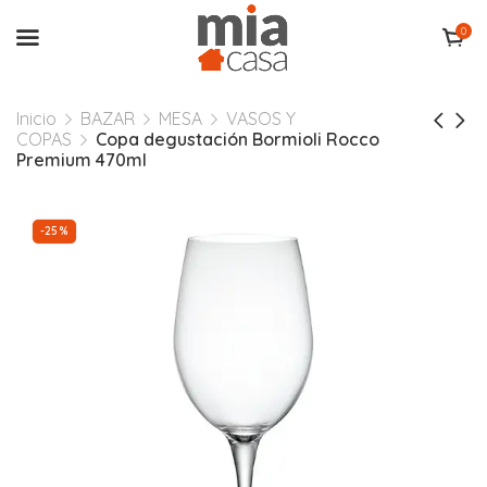
0
Inicio
BAZAR
MESA
VASOS Y
COPAS
Copa degustación Bormioli Rocco
Premium 470ml
-25%