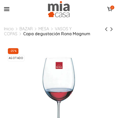
0
Inicio
BAZAR
MESA
VASOS Y
COPAS
Copa degustación Rona Magnum
-25%
AGOTADO