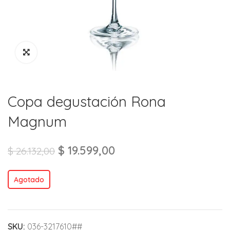
Copa degustación Rona
Magnum
$
19.599,00
$
26.132,00
Agotado
SKU:
036-3217610##