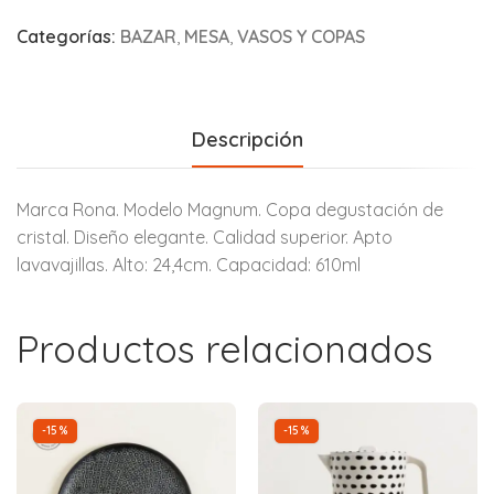
Categorías:
BAZAR
,
MESA
,
VASOS Y COPAS
Descripción
Marca Rona. Modelo Magnum. Copa degustación de
cristal. Diseño elegante. Calidad superior. Apto
lavavajillas. Alto: 24,4cm. Capacidad: 610ml
Productos relacionados
-15%
-15%