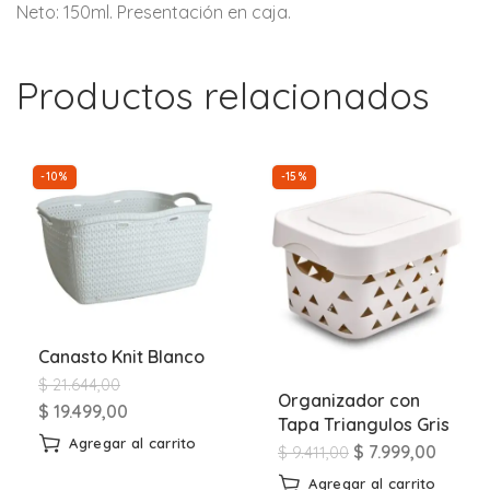
Neto: 150ml. Presentación en caja.
Productos relacionados
-10%
-15%
Canasto Knit Blanco
$
21.644,00
Organizador con
$
19.499,00
Tapa Triangulos Gris
Agregar al carrito
$
7.999,00
$
9.411,00
Agregar al carrito