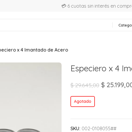
💳 6 cuotas sin interés en comp
Catego
peciero x 4 Imantado de Acero
Especiero x 4 I
$
25.199,0
$
29.645,00
Agotado
SKU:
002-0108055##