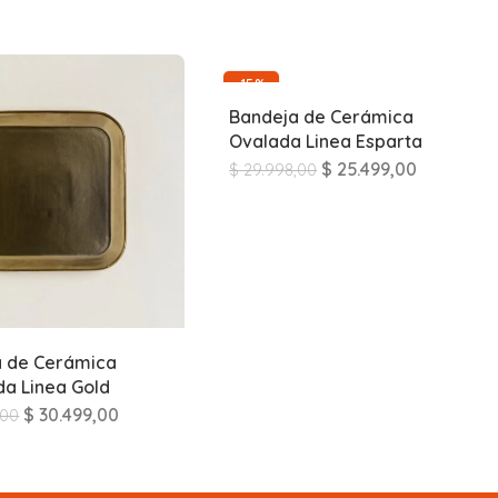
-15%
Bandeja de Cerámica
Ovalada Linea Esparta
$
25.499,00
$
29.998,00
a de Cerámica
a Linea Gold
$
30.499,00
,00