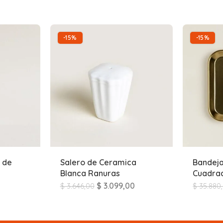
-15%
-15%
 de
Salero de Ceramica
Bandej
Blanca Ranuras
Cuadrad
$
3.099,00
$
3.646,00
$
35.880