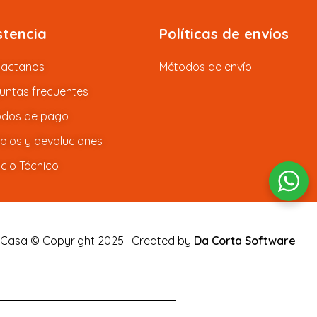
stencia
Políticas de envíos
tactanos
Métodos de envío
untas frecuentes
dos de pago
ios y devoluciones
icio Técnico
 Casa © Copyright 2025.
Created by
Da Corta Software