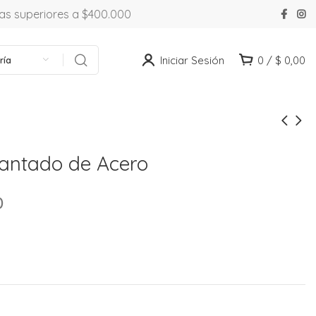
ras superiores a $400.000
Iniciar Sesión
0
/
$
0,00
ría
mantado de Acero
0