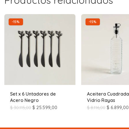
Productos relacionados
-15%
-15%
Set x 6 Untadores de
Aceitera Cuadrada
Acero Negro
Vidrio Rayas
$
25.599,00
$
6.899,00
$
30.115,00
$
8.116,00