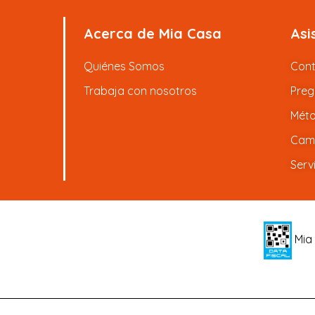
Acerca de Mia Casa
Asi
Quiénes Somos
Con
Trabaja con nosotros
Preg
Méto
Camb
Serv
Mia