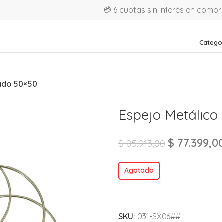
💳 6 cuotas sin interés en comp
Catego
ado 50×50
Espejo Metálico
$
77.399,0
$
85.913,00
Agotado
SKU:
031-SX06##