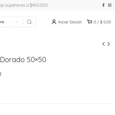
ras superiores a $400.000
Iniciar Sesión
0
/
$
0,00
ría
 Dorado 50×50
0