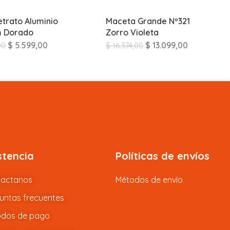
etrato Aluminio
Maceta Grande Nº321
m Dorado
Zorro Violeta
$
5.599,00
$
13.099,00
00
$
16.374,00
stencia
Políticas de envíos
tactanos
Métodos de envío
untas frecuentes
dos de pago