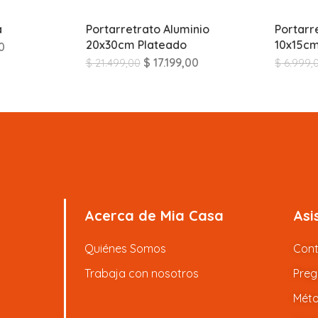
a
Portarretrato Aluminio
Portarr
20x30cm Plateado
10x15c
0
$
17.199,00
$
21.499,00
$
6.999,
Acerca de Mia Casa
Asi
Quiénes Somos
Con
Trabaja con nosotros
Preg
Méto