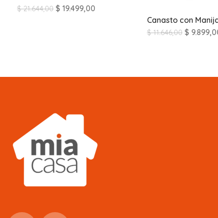
$
19.499,00
$
21.644,00
Canasto con Manij
$
9.899,0
$
11.646,00