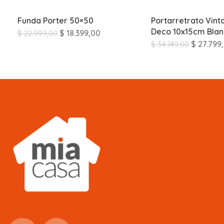
Funda Porter 50×50
Portarretrato Vint
Deco 10x15cm Bla
$
18.399,00
$
22.999,00
$
27.799
$
34.749,00