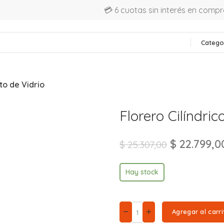
💳 6 cuotas sin interés en comp
Catego
lto de Vidrio
Florero Cilíndric
$
22.799,0
$
25.307,00
Hay stock
Agregar al carri