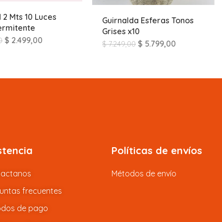
d 2 Mts 10 Luces
Guirnalda Esferas Tonos
termitente
Grises x10
$
2.499,00
0
$
5.799,00
$
7.249,00
stencia
Políticas de envíos
tactanos
Métodos de envío
untas frecuentes
dos de pago