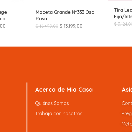
Tira Le
age
Maceta Grande Nº333 Oso
Fija/In
nco
Rosa
$
3.124,0
,00
$
13.199,00
$
16.499,00
Acerca de Mia Casa
Asi
Quiénes Somos
Con
Trabaja con nosotros
Preg
Méto