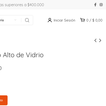
ras superiores a $400.000
Iniciar Sesión
0
/
$
0,00
ría
o Alto de Vidrio
0
to