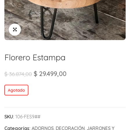
Florero Estampa
$
29.499,00
$
36.874,00
Agotado
SKU:
106-FES9##
Categorías:
ADORNOS
,
DECORACIÓN
,
JARRONES Y