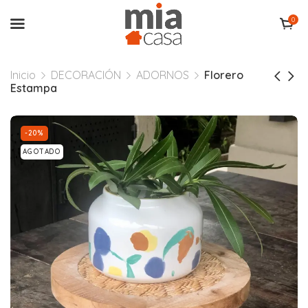
0
Inicio
DECORACIÓN
ADORNOS
Florero
Estampa
-20%
AGOTADO