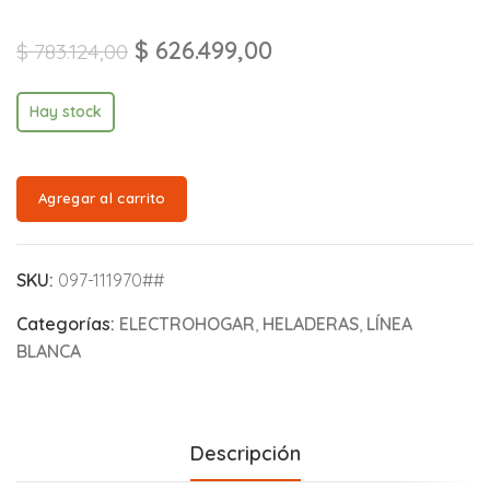
$
626.499,00
$
783.124,00
Hay stock
Agregar al carrito
SKU:
097-111970##
Categorías:
ELECTROHOGAR
,
HELADERAS
,
LÍNEA
BLANCA
Descripción