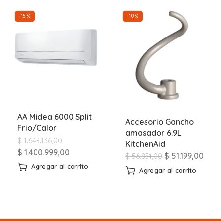
-15%
-10%
AA Midea 6000 Split
Accesorio Gancho
Frio/Calor
amasador 6.9L
$
1.648.136,00
KitchenAid
$
1.400.999,00
$
51.199,00
$
56.831,00
Agregar al carrito
Agregar al carrito