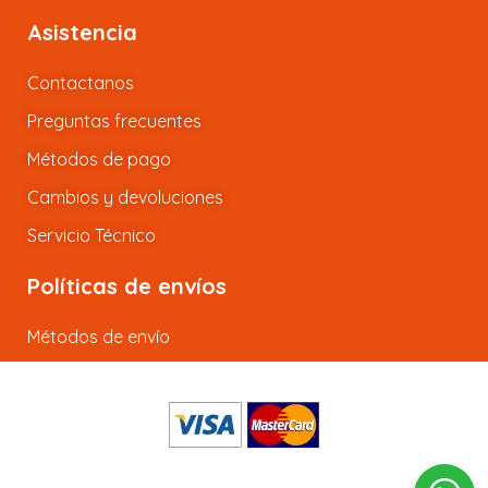
Asistencia
Contactanos
Preguntas frecuentes
Métodos de pago
Cambios y devoluciones
Servicio Técnico
Políticas de envíos
Métodos de envío