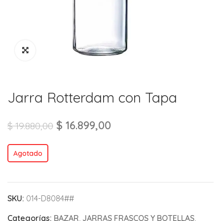
Jarra Rotterdam con Tapa
$
16.899,00
$
19.880,00
Agotado
SKU:
014-D8084##
Categorías:
BAZAR
,
JARRAS FRASCOS Y BOTELLAS
,