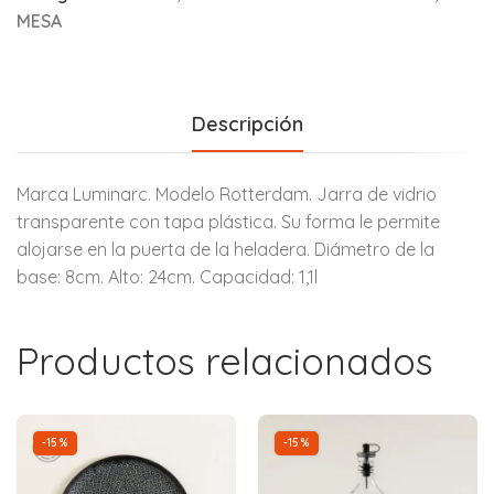
MESA
Descripción
Marca Luminarc. Modelo Rotterdam. Jarra de vidrio
transparente con tapa plástica. Su forma le permite
alojarse en la puerta de la heladera. Diámetro de la
base: 8cm. Alto: 24cm. Capacidad: 1,1l
Productos relacionados
-15%
-15%