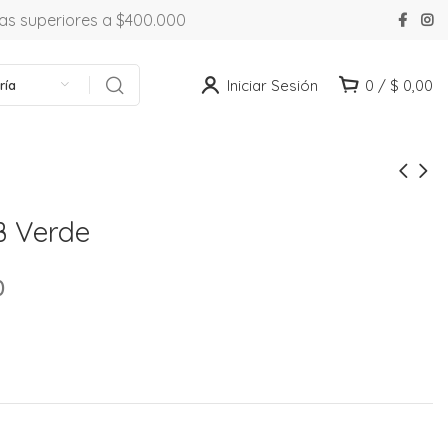
ras superiores a $400.000
Iniciar Sesión
0
/
$
0,00
ría
B Verde
0