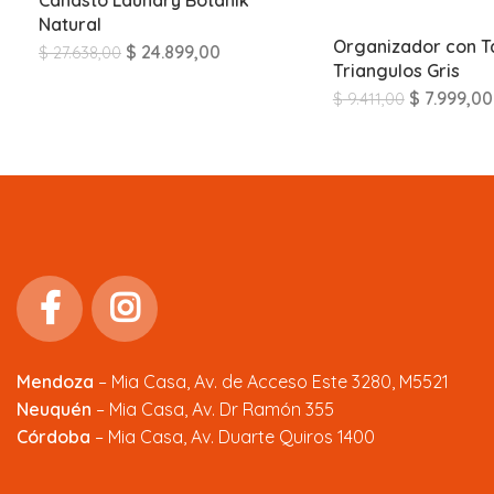
Natural
Organizador con T
$
24.899,00
$
27.638,00
Triangulos Gris
$
7.999,00
$
9.411,00
Mendoza
–
Mia Casa, Av. de Acceso Este 3280, M5521
Neuquén
– Mia Casa, Av. Dr Ramón 355
Córdoba
– Mia Casa, Av. Duarte Quiros 1400