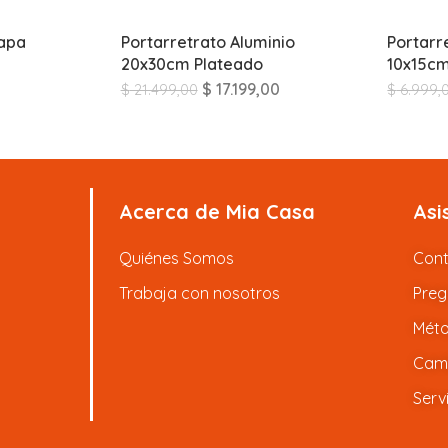
apa
Portarretrato Aluminio
Portarr
20x30cm Plateado
10x15c
$
17.199,00
$
21.499,00
$
6.999,
Acerca de Mia Casa
Asi
Quiénes Somos
Con
Trabaja con nosotros
Preg
Méto
Camb
Serv