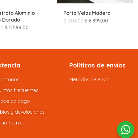
etrato Aluminio
Porta Velas Madera
m Dorado
$
6.899,00
$
8.116,00
$
5.599,00
00
stencia
Políticas de envíos
tactanos
Métodos de envío
untas frecuentes
dos de pago
ios y devoluciones
icio Técnico