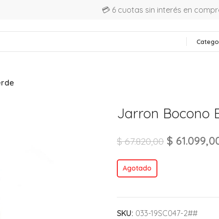
💳 6 cuotas sin interés en comp
Catego
erde
Jarron Bocono 
$
61.099,0
$
67.820,00
Agotado
SKU:
033-19SC047-2##