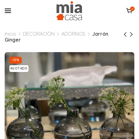
0
Inicio
DECORACIÓN
ADORNOS
Jarrón
Ginger
-10%
AGOTADO