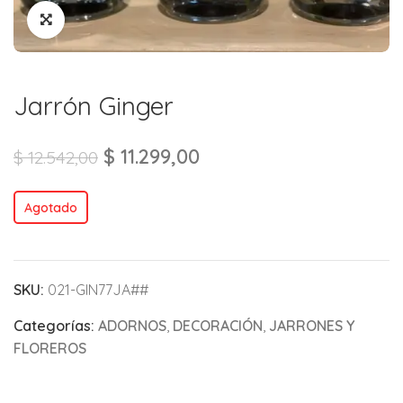
Jarrón Ginger
$
11.299,00
$
12.542,00
Agotado
SKU:
021-GIN77JA##
Categorías:
ADORNOS
,
DECORACIÓN
,
JARRONES Y
FLOREROS