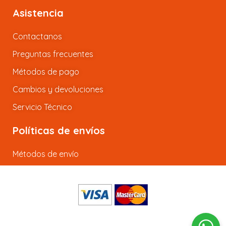
Asistencia
Contactanos
Preguntas frecuentes
Métodos de pago
Cambios y devoluciones
Servicio Técnico
Políticas de envíos
Métodos de envío