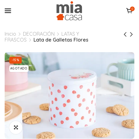
0
Inicio
DECORACIÓN
LATAS Y
FRASCOS
Lata de Galletas Flores
-15%
AGOTADO