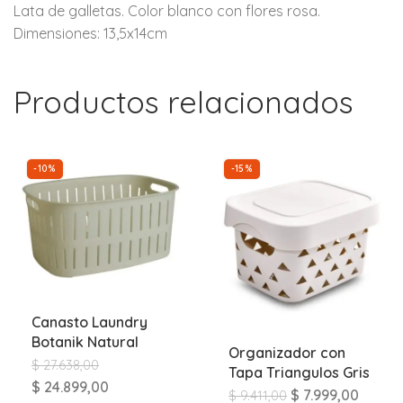
Lata de galletas. Color blanco con flores rosa.
Dimensiones: 13,5x14cm
Productos relacionados
-10%
-15%
Canasto Laundry
Botanik Natural
Organizador con
$
27.638,00
Tapa Triangulos Gris
$
24.899,00
$
7.999,00
$
9.411,00