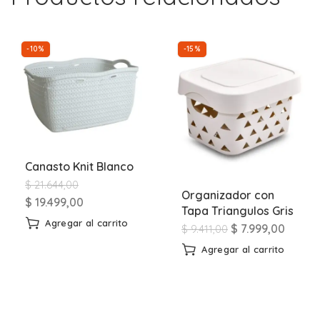
-10%
-15%
Canasto Knit Blanco
$
21.644,00
Organizador con
$
19.499,00
Tapa Triangulos Gris
Agregar al carrito
$
7.999,00
$
9.411,00
Agregar al carrito