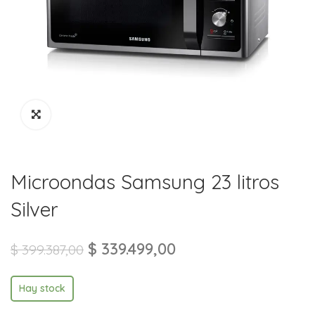
Microondas Samsung 23 litros
Silver
$
339.499,00
$
399.387,00
Hay stock