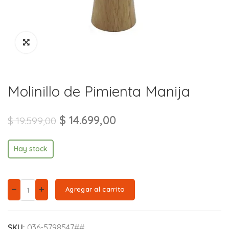
Molinillo de Pimienta Manija
$
14.699,00
$
19.599,00
Hay stock
Agregar al carrito
SKU:
036-5798547##