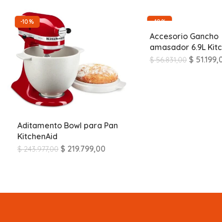
-10%
-10%
Accesorio Gancho
amasador 6.9L Kit
$
51.199,
$
56.831,00
Aditamento Bowl para Pan
KitchenAid
$
219.799,00
$
243.977,00