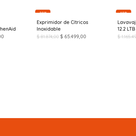
-20%
-10%
Exprimidor de Cítricos
Lavavaj
chenAid
Inoxidable
12.2 LTB
00
$
65.499,00
$
81.874,00
$
1.165.4