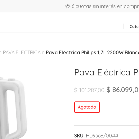
💳 6 cuotas sin interés en comp
Cate
PAVA ELÉCTRICA
Pava Eléctrica Philips 1,7L 2200W Blanc
Pava Eléctrica P
$
86.099,0
$
101.287,00
Agotado
SKU:
HD9368/00##