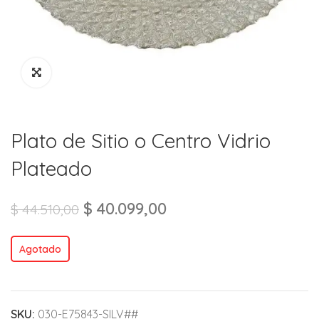
Plato de Sitio o Centro Vidrio
Plateado
$
40.099,00
$
44.510,00
Agotado
SKU:
030-E75843-SILV##