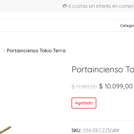
💳 6 cuotas sin interés en comp
Catego
S
Portaincienso Tokio Terra
Portaincienso To
$
10.099,00
$
11.881,00
Agotado
SKU:
056-DEC223G##