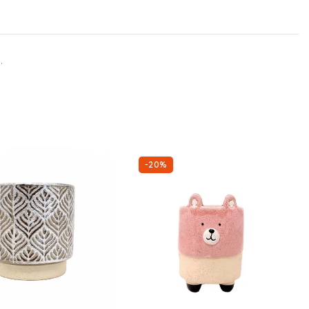
.
-20%