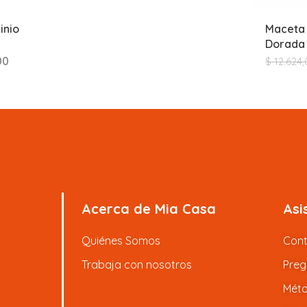
inio
Maceta 
Dorada
00
$
12.624,
Acerca de Mia Casa
Asi
Quiénes Somos
Con
Trabaja con nosotros
Preg
Méto