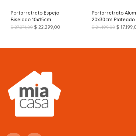
Portarretrato Espejo
Portarretrato Alum
Biselado 10x15cm
20x30cm Plateado
$
22.299,00
$
17.199,
$
27.874,00
$
21.499,00