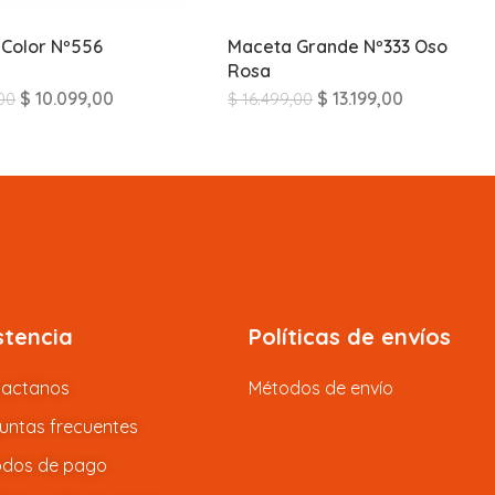
Color Nº556
Maceta Grande Nº333 Oso
Rosa
$
10.099,00
$
13.199,00
00
$
16.499,00
stencia
Políticas de envíos
tactanos
Métodos de envío
untas frecuentes
dos de pago