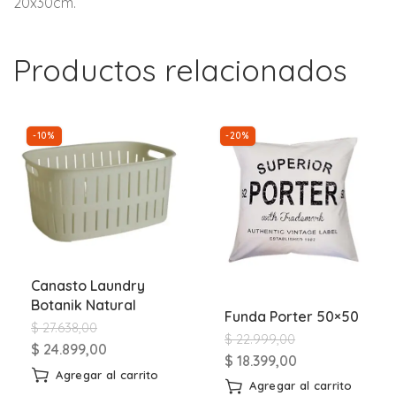
20x30cm.
Productos relacionados
-10%
-20%
Canasto Laundry
Botanik Natural
Funda Porter 50×50
$
27.638,00
$
22.999,00
$
24.899,00
$
18.399,00
Agregar al carrito
Agregar al carrito