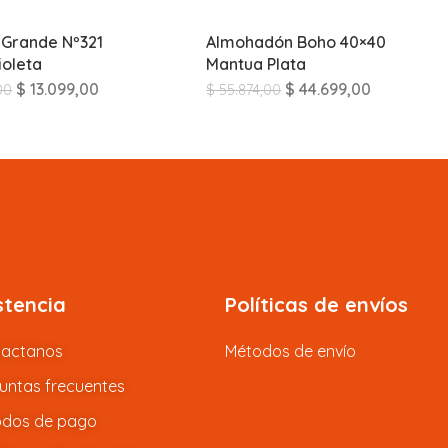
Grande Nº321
Almohadón Boho 40×40
ioleta
Mantua Plata
$
13.099,00
$
44.699,00
00
$
55.874,00
stencia
Políticas de envíos
tactanos
Métodos de envío
untas frecuentes
dos de pago