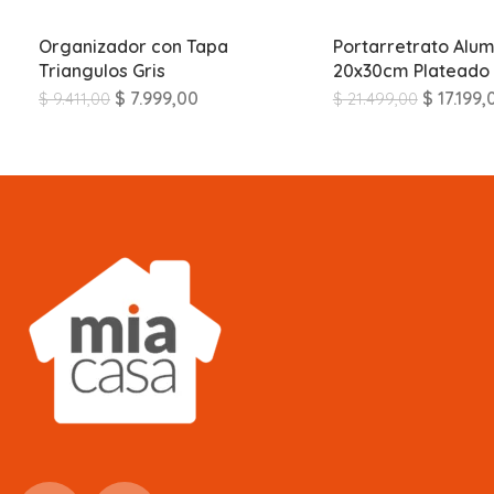
Organizador con Tapa
Portarretrato Alum
Triangulos Gris
20x30cm Plateado
$
7.999,00
$
17.199,
$
9.411,00
$
21.499,00