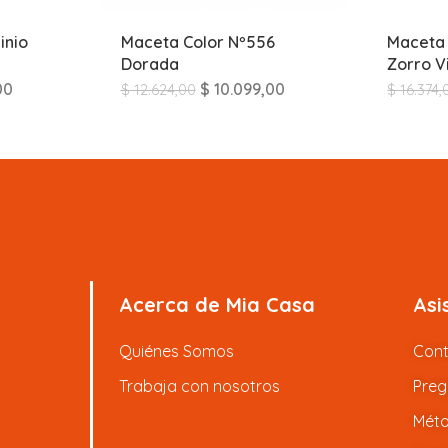
inio
Maceta Color Nº556
Maceta 
Dorada
Zorro V
00
$
10.099,00
$
12.624,00
$
16.374,
Acerca de Mia Casa
Asi
Quiénes Somos
Con
Trabaja con nosotros
Preg
Méto