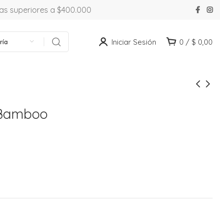
ras superiores a $400.000
Iniciar Sesión
0
/
$
0,00
ría
 Bamboo