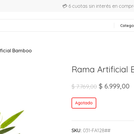
💳 6 cuotas sin interés en comp
Catego
ficial Bamboo
Rama Artificial
$
6.999,00
$
7.769,00
Agotado
SKU:
031-FA128##